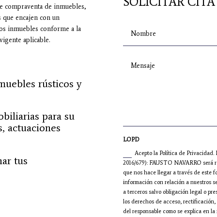
SOLICITAR CITA
de compraventa de inmuebles,
s que encajen con un
los inmuebles conforme a la
vigente aplicable.
muebles rústicos y
biliarias para su
s, actuaciones
LOPD
Acepto la Política de Privacidad
nar tus
2016/679): FAUSTO NAVARRO será resp
que nos hace llegar a través de este fo
información con relación a nuestros s
a terceros salvo obligación legal o pre
los derechos de acceso, rectificación, 
del responsable como se explica en la