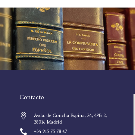
Contacto

Avda. de Concha Espina, 24, 4ºB-2,
28016 Madrid

+34 915 75 78 67