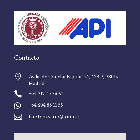
Contacto

Avda. de Concha Espina, 24, 4ºB-2, 28016
Madrid

+34 915 75 78 67

+34 604 85 11 55

faustonavarro@icam.es